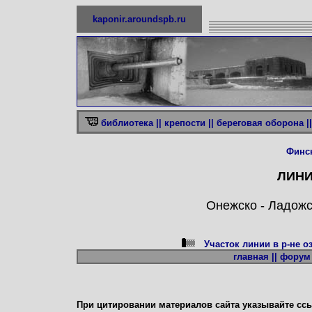
kaponir.aroundspb.ru
библиотека ||
крепости ||
береговая оборона ||
Финс
ЛИНИЯ
Онежско - Ладожск
Участок линии в р-не о
главная ||
форум 
При цитировании материалов сайта указывайте сс