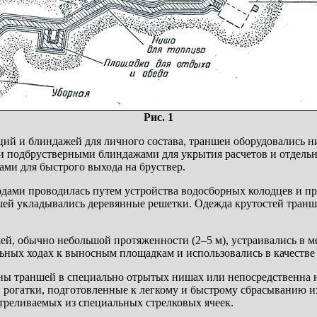
Рис. 1
ий и блиндажей для личного состава, траншеи оборудовались н
 подбрустверными блиндажами для укрытия расчетов и отдельны
ми для быстрого выхода на бруствер.
одами проводилась путем устройства водосборных колодцев и п
ей укладывались деревянные решетки. Одежда крутостей транше
й, обычно небольшой протяженности (2–5 м), устраивались в м
ьных ходах к выносным площадкам и использовались в качестве
ны траншей в специально отрытых нишах или непосредственна н
 рогатки, подготовленные к легкому и быстрому сбрасыванию и
треливаемых из специальных стрелковых ячеек.