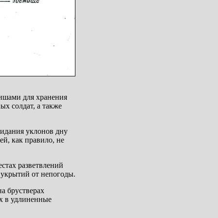
ишами для хранения
х солдат, а также
ридания уклонов дну
й, как правило, не
естах разветвлений
 укрытий от непогоды.
а брустверах
х в удлиненные