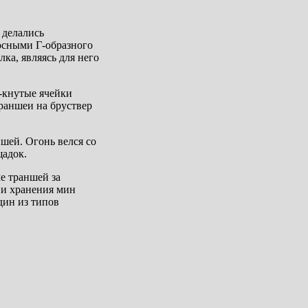
 делались
осными Г-образного
ка, являясь для него
-кнутые ячейки
траншеи на бруствер
шей. Огонь велся со
щадок.
е траншей за
а и хранения мин
дин из типов