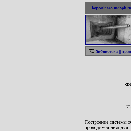
kaponir.aroundspb.r
библиотека ||
креп
Ф
Из
Построение системы о
проводимой немцами об