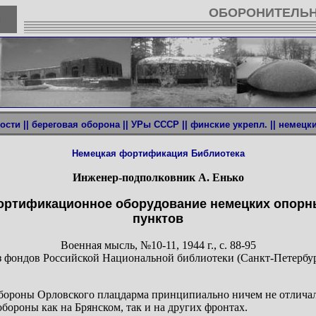
ОБОРОНИТЕЛЬН
u
ости ||
береговая оборона ||
УРы СССР ||
финские укрепл. ||
немецкие
Немецкая фортификация
Библиотека
Инженер-подполковник А. Енько
ортификационное оборудование немецких опорн
пунктов
Военная мысль, №10-11, 1944 г., с. 88-95
 фондов Российской Национальной библиотеки (Санкт-Петербу
бороны Орловского плацдарма принципиально ничем не отличал
ороны как на Брянском, так и на других фронтах.