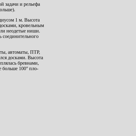
й задачи и рельефа
ольше).
диусом 1 м. Высота
 досками, кровельным
или неодетые ниши.
ь соединительного
ты, автоматы, ПТР,
ался досками. Высота
еплялась бревнами,
 больше 100° пло-