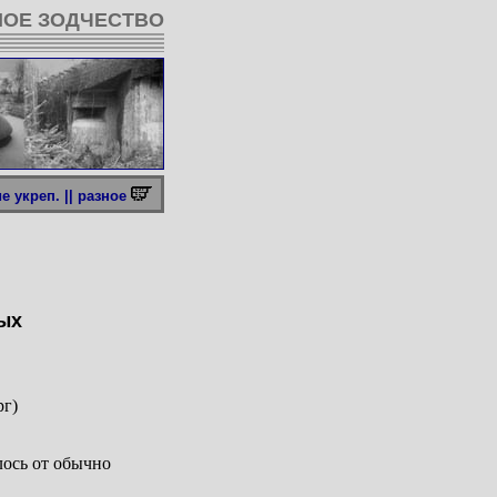
ОЕ ЗОДЧЕСТВО
 укреп. ||
разное
ых
рг)
ось от обычно