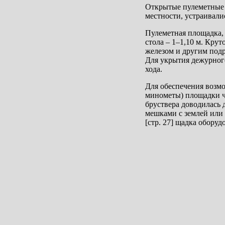
Открытые пулеметные 
местности, устраивалис
Пулеметная площадка, 
стола – 1–1,10 м. Кру
железом и другим под
Для укрытия дежурного
хода.
Для обеспечения возмо
минометы) площадки ча
бруствера доводилась д
мешками с землей или 
[стр. 27] щадка оборуд