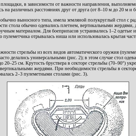
площадки, в зависимости от важности направления, выполняемо
ь на различных расстояниях друг от друга (от 8–10 м до 20 м и б
обычно выносного типа, имела земляной полукруглый стол с ра
тости стола обычно одевались плетнем, вертикальными жердями,
ручным материалом. Для боеприпасов устраивались 1–2 одетые 
 пулеметчика отрывалась ниша или использовалась крытая част
жности стрельбы из всех видов автоматического оружия (пулеме
сто делались универсальными (рис. 2); в этом случае стол одев
о 20–25 см. Крутость бруствера в секторе стрельбы (70–90°) укр
вертикальными жердями. При необходимости стрельбы в секторе
овалась 2–3 пулеметными столами (рис. 3).