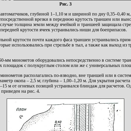
Рис. 3
 автоматчиков, глубиной 1–1,10 м и шириной по дну 0,35–0,40 м,
посредственной врезки в переднюю крутость траншеи или вын
случае толщина земли между ячейкой и траншеей защищала стрел
передней крутости ячеек устраивались ниши для боеприпасов.
ыльной крутости почти каждого фаса траншеи устраивались прим
торые использовались при стрельбе в тыл, а также как выход из 
0-мм минометов оборудовались непосредственно в системе тран
х площадок с полукруглым столом или же с универсальных пло
минометов располагались по-взводно, вне траншей или в систем
метр окопа – 2,5 м; глубина – 1,00–1,20 м. Для укрытия расчет
–15 м от огневых позиций устраивался блиндаж для расчетов. О
риведен на рис. 4.