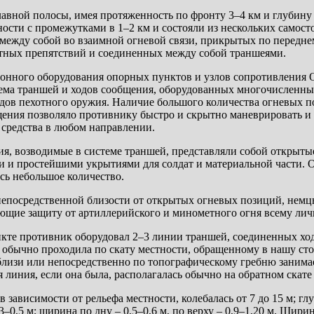
авной полосы, имея протяженность по фронту 3–4 км и глубину 
ности с промежутками в 1–2 км и состояли из нескольких самос
 между собой во взаимной огневой связи, прикрытых по передн
тных препятствий и соединенных между собой траншеями.
нного оборудования опорных пунктов и узлов сопротивления 
стема траншей и ходов сообщения, оборудованных многочисленн
дов пехотного оружия. Наличие большого количества огневых п
ения позволяло противнику быстро и скрытно маневрировать и 
 средства в любом направлении.
я, возводимые в системе траншей, представляли собой открыты
 и простейшими укрытиями для солдат и материальной части. 
сь небольшое количество.
 непосредственной близости от открытых огневых позиций, нем
щие защиту от артиллерийского и минометного огня всему личн
кте противник оборудовал 2–3 линии траншей, соединенных хо
обычно проходила по скату местности, обращенному в нашу сто
близи или непосредственно по топографическому гребню занима
я линия, если она была, располагалась обычно на обратном скате
 зависимости от рельефа местности, колебалась от 7 до 15 м; глу
3–0,5 м; ширина по дну – 0,5–0,6 м, по верху – 0,9–1,20 м. Шири