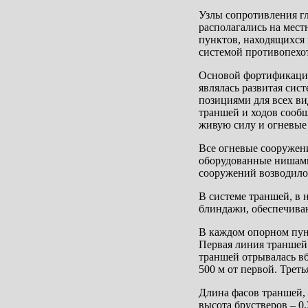
Узлы сопротивления гл
располагались на мест
пунктов, находящихся
системой противопехо
Основой фортификацио
являлась развитая си
позициями для всех ви
траншей и ходов сообщ
живую силу и огневые
Все огневые сооружени
оборудованные нишами
сооружений возводило
В системе траншей, в
блиндажи, обеспечиваю
В каждом опорном пун
Первая линия траншей 
траншей отрывалась в
500 м от первой. Треть
Длина фасов траншей, в
высота брустверов – 0,