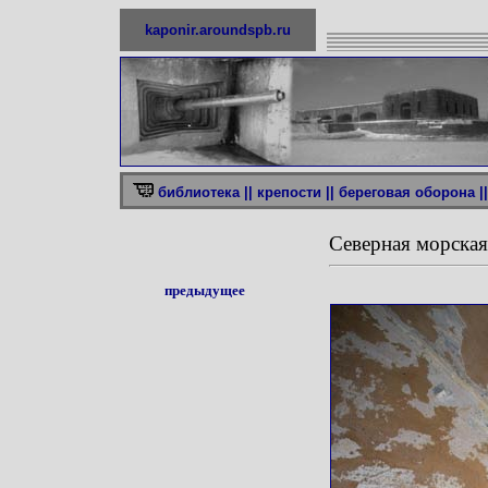
kaponir.aroundspb.ru
библиотека ||
крепости ||
береговая оборона ||
Северная морская
предыдущее