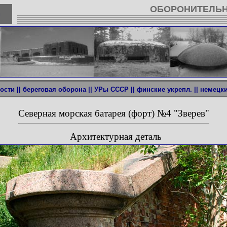
ОБОРОНИТЕЛЬН
u
ости ||
береговая оборона ||
УРы СССР ||
финские укрепл. ||
немецкие
Северная морская батарея (форт) №4 "Зверев"
Архитектурная деталь