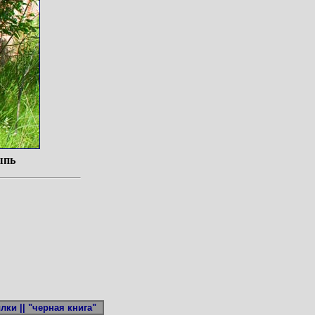
ыпь
лки ||
"черная книга"