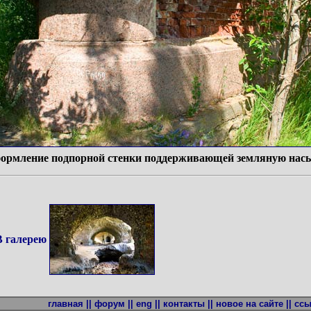
ормление подпорной стенки поддерживающей земляную нас
В галерею
главная ||
форум ||
eng ||
контакты ||
новое на сайте ||
ссы