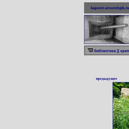
kaponir.aroundspb.r
библиотека ||
креп
предыдущее