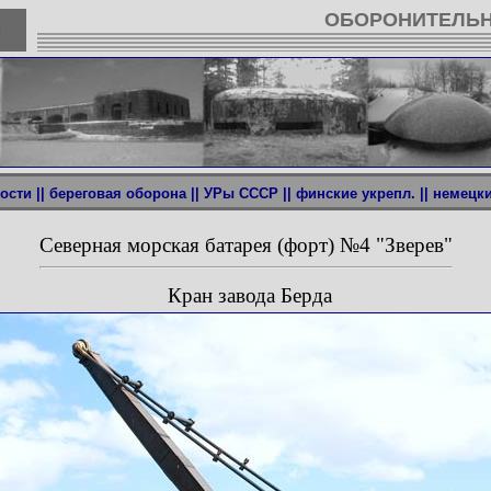
ОБОРОНИТЕЛЬН
u
ости ||
береговая оборона ||
УРы СССР ||
финские укрепл. ||
немецкие
Северная морская батарея (форт) №4 "Зверев"
Кран завода Берда