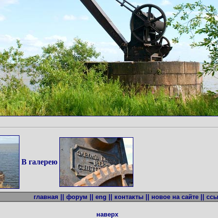
В галерею
главная ||
форум ||
eng ||
контакты ||
новое на сайте ||
ссы
наверх