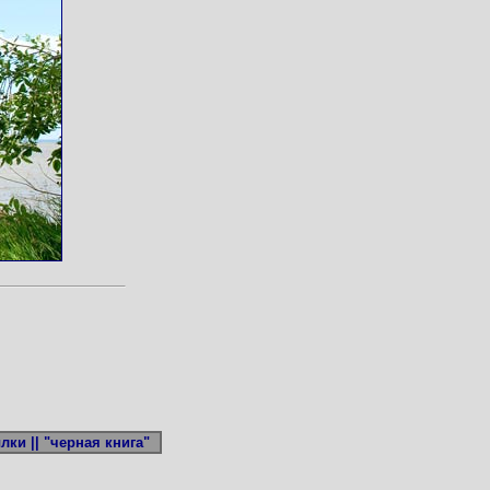
лки ||
"черная книга"