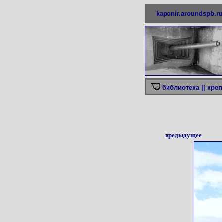
kaponir.aroundspb.r
библиотека ||
креп
предыдущее