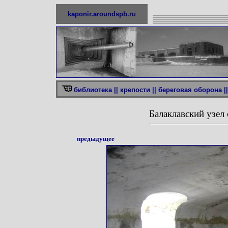
kaponir.aroundspb.ru
библиотека ||
крепости ||
береговая оборона ||
Балаклавский узе
предыдущее