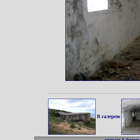
В галерею
главная ||
форум 