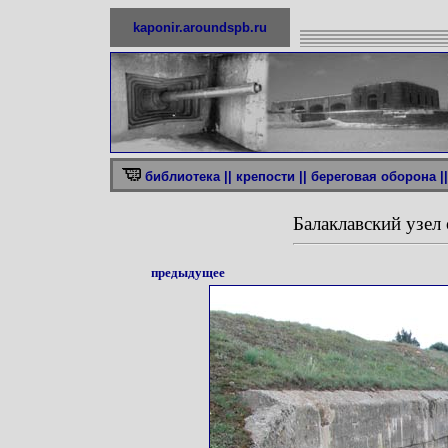
kaponir.aroundspb.ru
библиотека ||
крепости ||
береговая оборона ||
Балаклавский узе
предыдущее