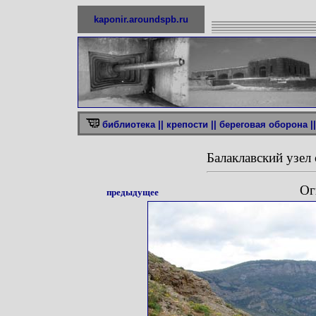
kaponir.aroundspb.ru
библиотека ||
крепости ||
береговая оборона ||
Балаклавский узе
Ог
предыдущее