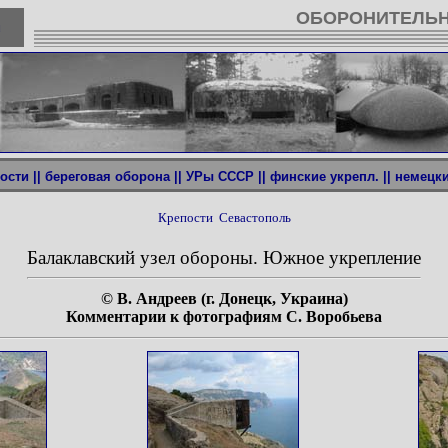
ОБОРОНИТЕЛЬН
u
ости ||
береговая оборона ||
УРы СССР ||
финские укрепл. ||
немецкие
Крепости
Севастополь
Балаклавский узел обороны. Южное укрепление
© В. Андреев (г. Донецк, Украина)
Комментарии к фотографиям С. Воробьева