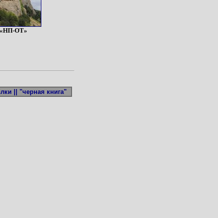
«НП-ОТ»
лки ||
"черная книга"