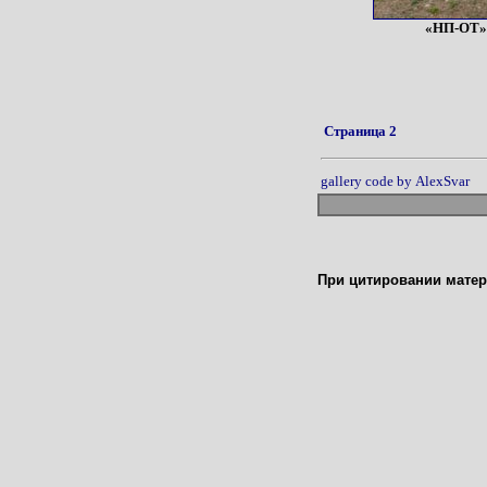
«НП-ОТ»
Страница 2
gallery code by AlexSvar
При цитировании матер