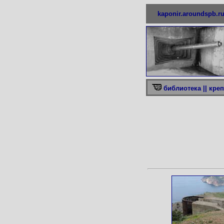
kaponir.aroundspb.r
библиотека ||
креп