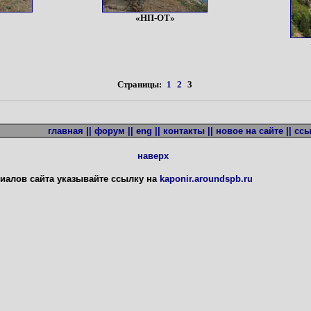
«НП-ОТ»
Страницы:
1
2
3
главная ||
форум ||
eng ||
контакты ||
новое на сайте ||
ссы
наверх
иалов сайта указывайте ссылку на
kaponir.aroundspb.ru