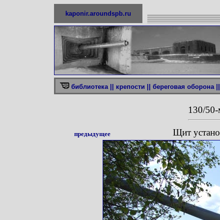
kaponir.aroundspb.ru
библиотека ||
крепости ||
береговая оборона ||
130/50-
Щит устано
предыдущее