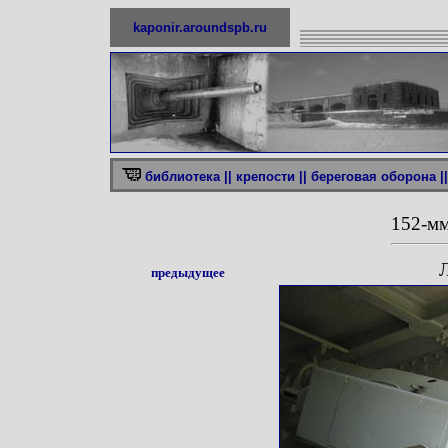
kaponir.aroundspb.ru
библиотека ||
крепости ||
береговая оборона ||
152-мм
Л
предыдущее