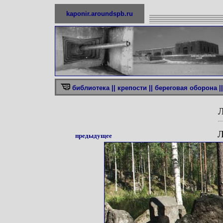
kaponir.aroundspb.ru
библиотека ||
крепости ||
береговая оборона ||
Л
Л
предыдущее