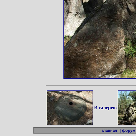
В галерею
главная ||
форум 