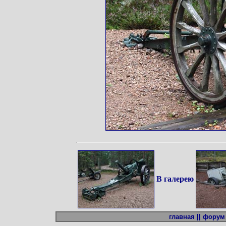
В галерею
главная ||
форум 