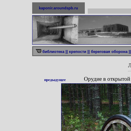
kaponir.aroundspb.ru
библиотека ||
крепости ||
береговая оборона ||
Л
Орудие в открытой
предыдущее