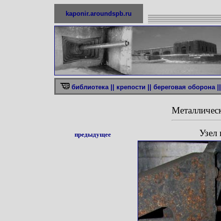
kaponir.aroundspb.ru
библиотека ||
крепости ||
береговая оборона ||
Металличес
Узел 
предыдущее