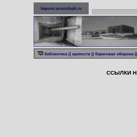
kaponir.aroundspb.ru
библиотека ||
крепости ||
береговая оборона ||
ССЫЛКИ Н